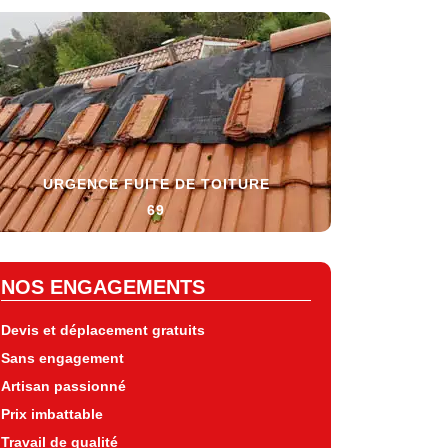
URGENCE FUITE DE TOITURE
69
NOS ENGAGEMENTS
Devis et déplacement gratuits
Sans engagement
Artisan passionné
Prix imbattable
Travail de qualité