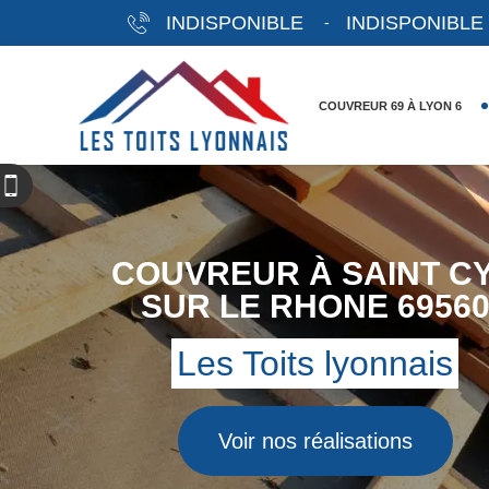
INDISPONIBLE
INDISPONIBLE
-
COUVREUR À SAINT C
COUVREUR 69 À LYON 6
SUR LE RHONE 6956
Les Toits lyonnais
Voir nos réalisations
Déplacement dans tout le 69