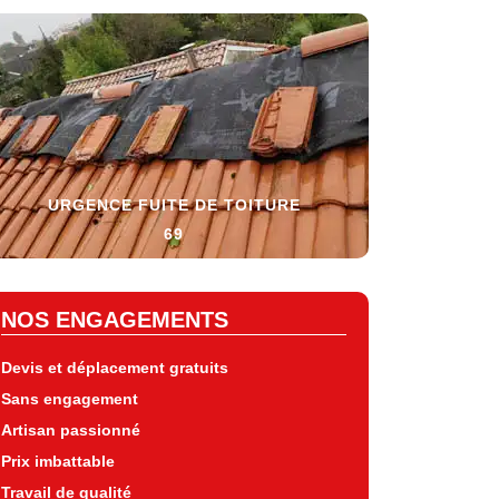
URGENCE FUITE DE TOITURE
69
NOS ENGAGEMENTS
Devis et déplacement gratuits
Sans engagement
Artisan passionné
Prix imbattable
Travail de qualité