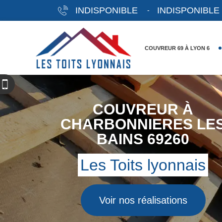
INDISPONIBLE
INDISPONIBLE
-
COUVREUR 69 À LYON 6
COUVREUR À
CHARBONNIERES LE
BAINS 69260
Les Toits lyonnais
Voir nos réalisations